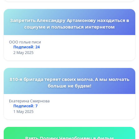
Запретить Александру Артамонову находиться в
социуме и пользоваться интернетом
ООО голые писи
Подписей: 24
2 May 2025
810-я бригада теряет своих молча. А мы молчать
больше не будем!
Екатерина Смирнова
Подписей: 7
1 May 2025
Взять Полину Чернобривец в фильм