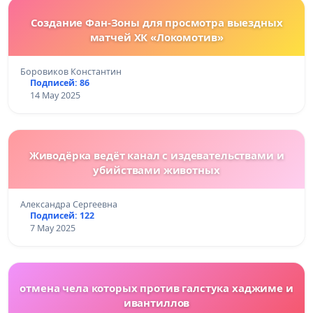
Создание Фан-Зоны для просмотра выездных
матчей ХК «Локомотив»
Боровиков Константин
Подписей: 86
14 May 2025
Живодёрка ведёт канал с издевательствами и
убийствами животных
Александра Сергеевна
Подписей: 122
7 May 2025
отмена чела которых против галстука хаджиме и
ивантиллов