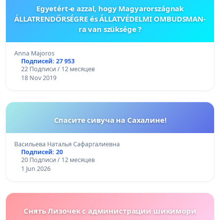
Egyetért-e azzal, hogy Magyarországnak
ÁLLATRENDŐRSÉGRE és ÁLLATVÉDELMI OMBUDSMAN-
ra van szüksége ?
Anna Majoros
Подписей: 27 953
22 Подписи / 12 месяцев
18 Nov 2019
Спасите сивуча на Сахалине!
Васильева Наталья Сафаргалиевна
Подписей: 20
20 Подписи / 12 месяцев
1 Jun 2026
Снять Лизочек с администрации шикимори