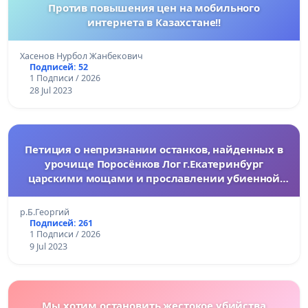
Против повышения цен на мобильного
интернета в Казахстане!!
Хасенов Нурбол Жанбекович
Подписей: 52
1 Подписи / 2026
28 Jul 2023
Петиция о непризнании останков, найденных в
урочище Поросёнков Лог г.Екатеринбург
царскими мощами и прославлении убиенной
Царской Семьи в лике святых великомучеников.
р.Б.Георгий
Подписей: 261
1 Подписи / 2026
9 Jul 2023
Мы хотим остановить жестокое убийства