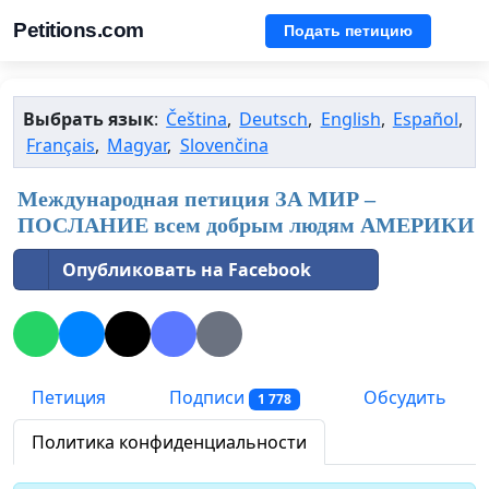
Petitions.com
Подать петицию
Выбрать язык
:
Čeština
,
Deutsch
,
English
,
Español
,
Français
,
Magyar
,
Slovenčina
Международная петиция ЗА МИР –
ПОСЛАНИЕ всем добрым людям АМЕРИКИ
Опубликовать на Facebook
Петиция
Подписи
Обсудить
1 778
Политика конфиденциальности