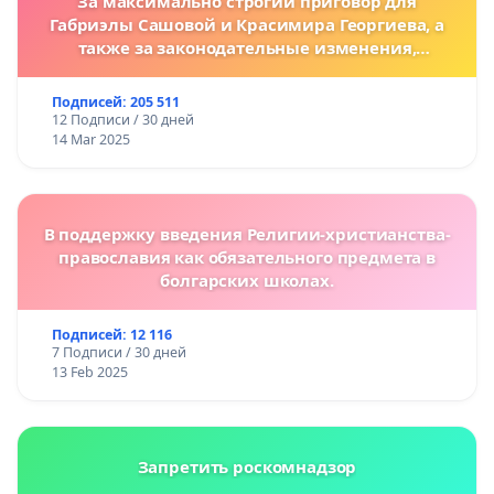
За максимально строгий приговор для
Габриэлы Сашовой и Красимира Георгиева, а
также за законодательные изменения,
предусматривающие более жесткие наказания
за преступления против животных!
Подписей: 205 511
12 Подписи / 30 дней
14 Mar 2025
В поддержку введения Религии-христианства-
православия как обязательного предмета в
болгарских школах.
Подписей: 12 116
7 Подписи / 30 дней
13 Feb 2025
Запретить роскомнадзор