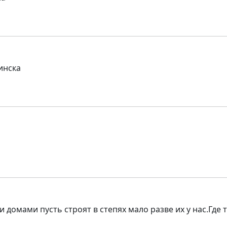
инска
домами пусть строят в степях мало разве их у нас.Где т