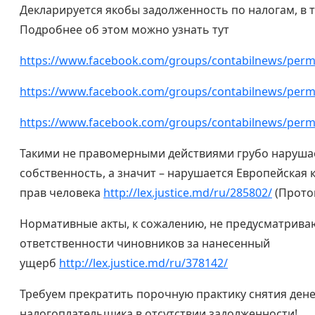
Декларируется якобы задолженность по налогам, в то
Подробнее об этом можно узнать тут
https://www.facebook.com/groups/contabilnews/perm
https://www.facebook.com/groups/contabilnews/perm
https://www.facebook.com/groups/contabilnews/perm
Такими не правомерными действиями грубо нарушае
собственность, а значит – нарушается Европейская
прав человека
http://lex.justice.md/ru/285802/
(Проток
Нормативные акты, к сожалению, не предусматрива
ответственности чиновников за нанесенный
ущерб
http://lex.justice.md/ru/378142/
Требуем прекратить порочную практику снятия дене
налогоплательщика в отсутствии задолженности!