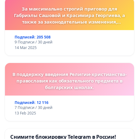
За максимально строгий приговор для
Габриэлы Сашовой и Красимира Георгиева, а
также за законодательные изменения,
предусматривающие более жесткие наказания
за преступления против животных!
Подписей: 205 508
9 Подписи / 30 дней
14 Mar 2025
В поддержку введения Религии-христианства-
православия как обязательного предмета в
болгарских школах.
Подписей: 12 116
7 Подписи / 30 дней
13 Feb 2025
Снимите блокировку Telegram в России!