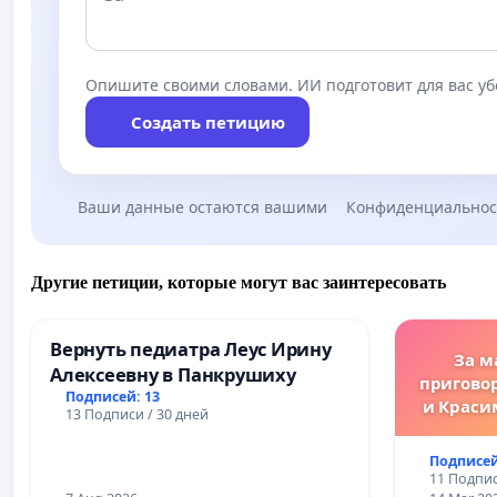
Опишите своими словами. ИИ подготовит для вас у
Создать петицию
Ваши данные остаются вашими
Конфиденциальнос
Другие петиции, которые могут вас заинтересовать
Вернуть педиатра Леус Ирину
За м
Алексеевну в Панкрушиху
пригово
Подписей: 13
и Краси
13 Подписи / 30 дней
за зако
преду
Подписей
жес
11 Подпис