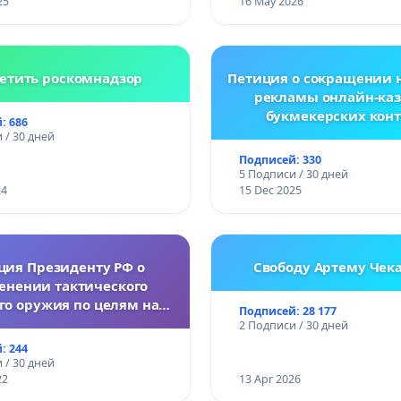
ления против животных!
25
16 May 2026
етить роскомнадзор
Петиция о сокращении 
рекламы онлайн-каз
букмекерских конт
: 686
Республике Белар
 / 30 дней
Подписей: 330
5 Подписи / 30 дней
24
15 Dec 2025
ция Президенту РФ о
Свободу Артему Чек
енении тактического
го оружия по целям на
Подписей: 28 177
Украине.
2 Подписи / 30 дней
: 244
 / 30 дней
22
13 Apr 2026