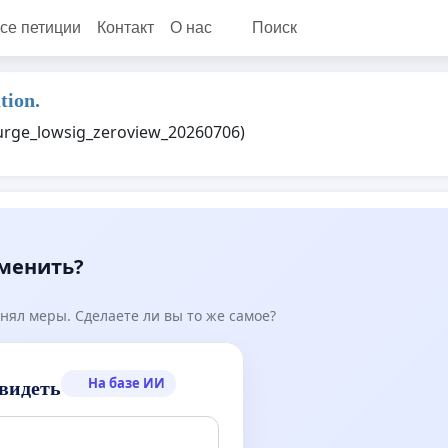
се петиции
Контакт
О нас
Поиск
tion.
purge_lowsig_zeroview_20260706)
зменить?
нял меры. Сделаете ли вы то же самое?
На базе ИИ
видеть