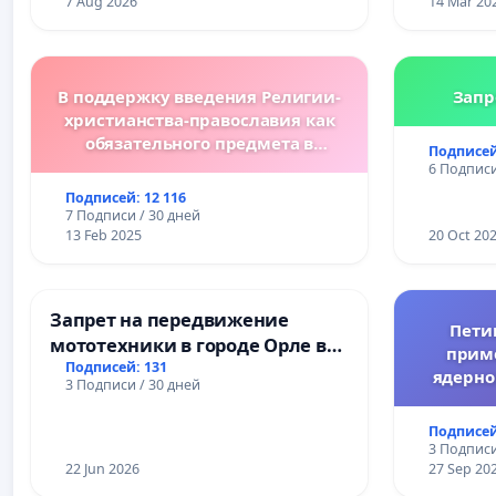
преступ
7 Aug 2026
14 Mar 20
В поддержку введения Религии-
Запр
христианства-православия как
обязательного предмета в
Подписей
болгарских школах.
6 Подписи
Подписей: 12 116
7 Подписи / 30 дней
13 Feb 2025
20 Oct 20
Запрет на передвижение
Пети
мототехники в городе Орле в
прим
ночное время (с 22:00 до 05:00)
Подписей: 131
ядерно
3 Подписи / 30 дней
Подписей
3 Подписи
22 Jun 2026
27 Sep 20