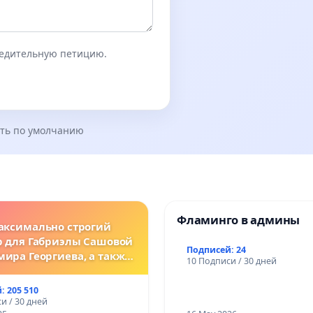
бедительную петицию.
ть по умолчанию
Фламинго в админы
аксимально строгий
р для Габриэлы Сашовой
Подписей: 24
мира Георгиева, а также
10 Подписи / 30 дней
нодательные изменения,
сматривающие более
: 205 510
ткие наказания за
и / 30 дней