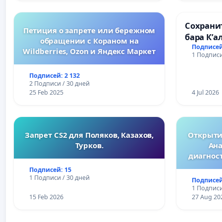
Сохрани
Петиция о запрете или бережном
бара К’а
обращении с Кораном на
Подписей
Wildberries, Ozon и Яндекс Маркет
1 Подписи
Подписей: 2 132
2 Подписи / 30 дней
25 Feb 2025
4 Jul 2026
Запрет CS2 для Поляков, Казахов,
Открытие
Турков.
Ана
диагнос
Подписей: 15
1 Подписи / 30 дней
Подписей
1 Подписи
15 Feb 2026
27 Aug 20