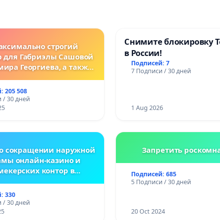
Снимите блокировку T
аксимально строгий
в России!
р для Габриэлы Сашовой
Подписей: 7
мира Георгиева, а также
7 Подписи / 30 дней
нодательные изменения,
сматривающие более
: 205 508
ткие наказания за
 / 30 дней
ления против животных!
25
1 Aug 2026
 о сокращении наружной
Запретить роскомн
амы онлайн-казино и
мекерских контор в
Подписей: 685
спублике Беларусь
5 Подписи / 30 дней
: 330
 / 30 дней
25
20 Oct 2024