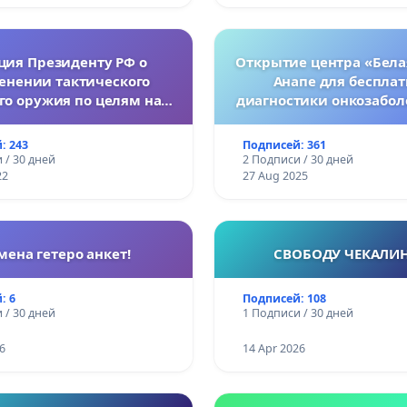
ция Президенту РФ о
Открытие центра «Бела
енении тактического
Анапе для беспла
го оружия по целям на
диагностики онкозабол
Украине.
женщин
: 243
Подписей: 361
 / 30 дней
2 Подписи / 30 дней
22
27 Aug 2025
мена гетеро анкет!
СВОБОДУ ЧЕКАЛИ
: 6
Подписей: 108
 / 30 дней
1 Подписи / 30 дней
6
14 Apr 2026