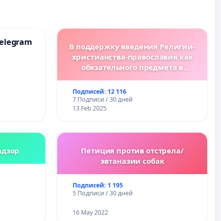
elegram
В поддержку введения Религии-
христианства-православия как
обязательного предмета в
болгарских школах.
Подписей: 12 116
7 Подписи / 30 дней
13 Feb 2025
адзор
Петиция против отстрела/
эвтаназии собак
Подписей: 1 195
5 Подписи / 30 дней
16 May 2022