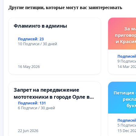
Другие петиции, которые могут вас заинтересовать
Фламинго в админы
За м
пригово
Подписей: 23
и Краси
10 Подписи / 30 дней
за зако
преду
Подписей
жес
9 Подписи
преступ
16 May 2026
14 Mar 20
Запрет на передвижение
Петиция
мототехники в городе Орле в
рекл
ночное время (с 22:00 до 05:00)
Подписей: 131
бук
6 Подписи / 30 дней
Ре
Подписей
5 Подписи
22 Jun 2026
15 Dec 20