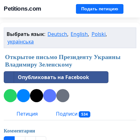
Petitions.com
Подать петицию
Выбрать язык
:
Deutsch
,
English
,
Polski
,
українська
Открытое письмо Президенту Украины
Владимиру Зеленскому
Опубликовать на Facebook
Петиция
Подписи
534
Комментарии