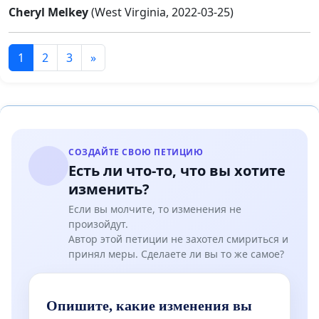
Cheryl Melkey
(West Virginia, 2022-03-25)
1
2
3
»
СОЗДАЙТЕ СВОЮ ПЕТИЦИЮ
Есть ли что-то, что вы хотите
изменить?
Если вы молчите, то изменения не
произойдут.
Автор этой петиции не захотел смириться и
принял меры. Сделаете ли вы то же самое?
Опишите, какие изменения вы