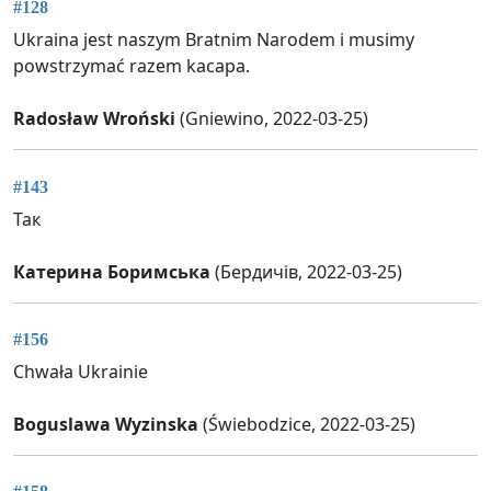
#128
Ukraina jest naszym Bratnim Narodem i musimy
powstrzymać razem kacapa.
Radosław Wroński
(Gniewino, 2022-03-25)
#143
Так
Катерина Боримська
(Бердичів, 2022-03-25)
#156
Chwała Ukrainie
Boguslawa Wyzinska
(Świebodzice, 2022-03-25)