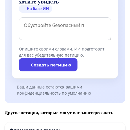
хотите увидеть
На базе ИИ
Опишите своими словами. ИИ подготовит
для вас убедительную петицию.
Создать петицию
Ваши данные остаются вашими
Конфиденциальность по умолчанию
Другие петиции, которые могут вас заинтересовать