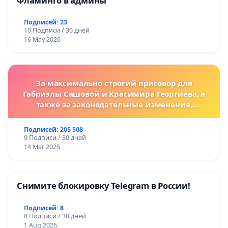
Фламинго в админы
Подписей: 23
10 Подписи / 30 дней
16 May 2026
За максимально строгий приговор для
Габриэлы Сашовой и Красимира Георгиева, а
также за законодательные изменения,
предусматривающие более жесткие наказания
за преступления против животных!
Подписей: 205 508
9 Подписи / 30 дней
14 Mar 2025
Снимите блокировку Telegram в России!
Подписей: 8
8 Подписи / 30 дней
1 Aug 2026