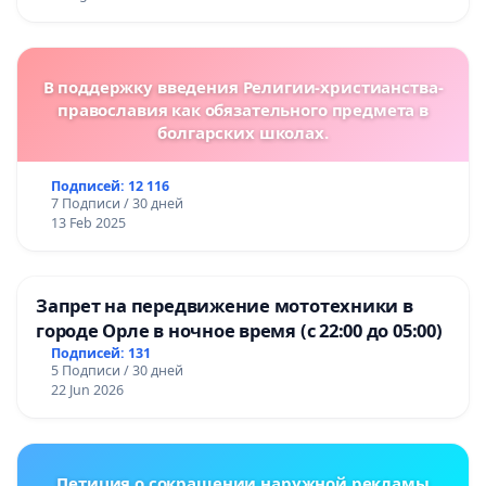
В поддержку введения Религии-христианства-
православия как обязательного предмета в
болгарских школах.
Подписей: 12 116
7 Подписи / 30 дней
13 Feb 2025
Запрет на передвижение мототехники в
городе Орле в ночное время (с 22:00 до 05:00)
Подписей: 131
5 Подписи / 30 дней
22 Jun 2026
Петиция о сокращении наружной рекламы