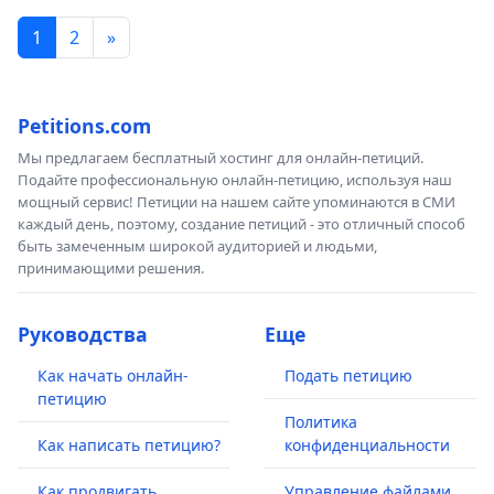
1
2
»
Petitions.com
Мы предлагаем бесплатный хостинг для онлайн-петиций.
Подайте профессиональную онлайн-петицию, используя наш
мощный сервис! Петиции на нашем сайте упоминаются в СМИ
каждый день, поэтому, создание петиций - это отличный способ
быть замеченным широкой аудиторией и людьми,
принимающими решения.
Руководства
Еще
Как начать онлайн-
Подать петицию
петицию
Политика
Как написать петицию?
конфиденциальности
Как продвигать
Управление файлами