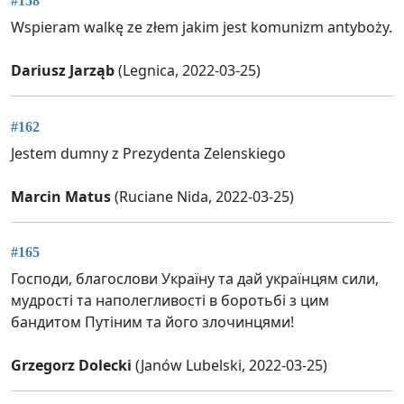
#158
Wspieram walkę ze złem jakim jest komunizm antyboży.
Dariusz Jarząb
(Legnica, 2022-03-25)
#162
Jestem dumny z Prezydenta Zelenskiego
Marcin Matus
(Ruciane Nida, 2022-03-25)
#165
Господи, благослови Україну та дай українцям сили,
мудрості та наполегливості в боротьбі з цим
бандитом Путіним та його злочинцями!
Grzegorz Dolecki
(Janów Lubelski, 2022-03-25)