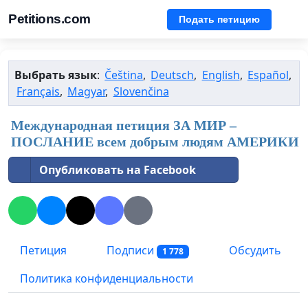
Petitions.com
Подать петицию
Выбрать язык
:
Čeština
,
Deutsch
,
English
,
Español
,
Français
,
Magyar
,
Slovenčina
Международная петиция ЗА МИР –
ПОСЛАНИЕ всем добрым людям АМЕРИКИ
Опубликовать на Facebook
Петиция
Подписи
Обсудить
1 778
Политика конфиденциальности