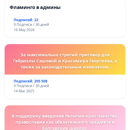
Фламинго в админы
Подписей: 22
9 Подписи / 30 дней
16 May 2026
За максимально строгий приговор для
Габриэлы Сашовой и Красимира Георгиева, а
также за законодательные изменения,
предусматривающие более жесткие наказания
за преступления против животных!
Подписей: 205 508
9 Подписи / 30 дней
14 Mar 2025
В поддержку введения Религии-христианства-
православия как обязательного предмета в
болгарских школах.