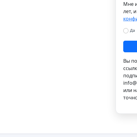
Мне и
лет, 
конф
Да
Вы по
ссылк
подпи
info@
или н
точно