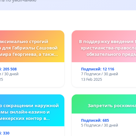
аксимально строгий
В поддержку введения 
р для Габриэлы Сашовой
христианства-правосл
мира Георгиева, а также
обязательного пред
нодательные изменения,
болгарских школ
сматривающие более
: 205 508
Подписей: 12 116
ткие наказания за
 / 30 дней
7 Подписи / 30 дней
ления против животных!
25
13 Feb 2025
 о сокращении наружной
Запретить роскомн
амы онлайн-казино и
мекерских контор в
Подписей: 685
спублике Беларусь
5 Подписи / 30 дней
: 330