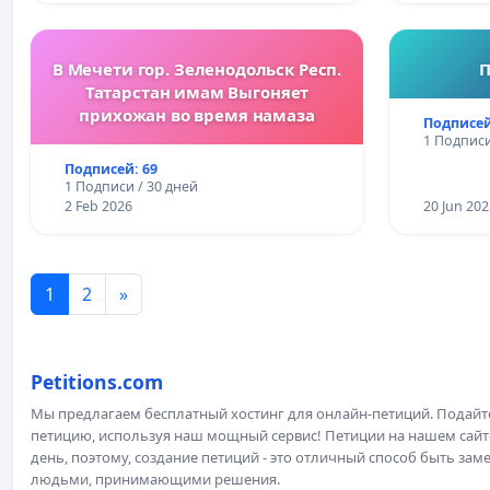
В Мечети гор. Зеленодольск Респ.
П
Татарстан имам Выгоняет
прихожан во время намаза
Подписей
1 Подписи
Подписей: 69
1 Подписи / 30 дней
2 Feb 2026
20 Jun 202
1
2
»
Petitions.com
Мы предлагаем бесплатный хостинг для онлайн-петиций. Подай
петицию, используя наш мощный сервис! Петиции на нашем сай
день, поэтому, создание петиций - это отличный способ быть з
людьми, принимающими решения.