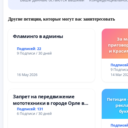
Другие петиции, которые могут вас заинтересовать
Фламинго в админы
За м
пригово
Подписей: 22
и Краси
9 Подписи / 30 дней
за зако
преду
Подписей
жес
9 Подписи
преступ
16 May 2026
14 Mar 20
Запрет на передвижение
Петиция
мототехники в городе Орле в
рекл
ночное время (с 22:00 до 05:00)
Подписей: 131
бук
6 Подписи / 30 дней
Ре
Подписей