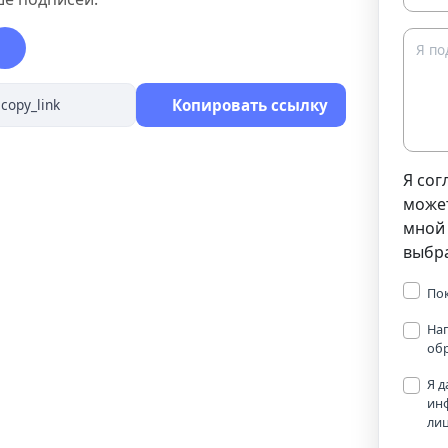
Копировать ссылку
Я сог
може
мной 
выбр
По
Нап
об
Я д
ин
ли