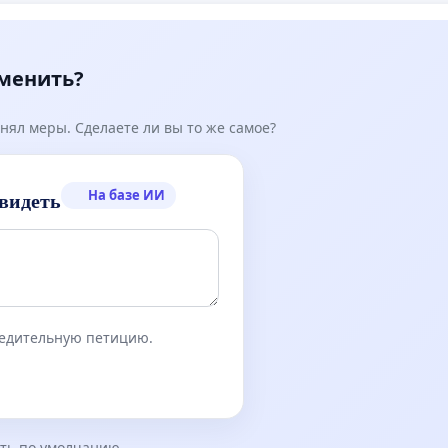
зменить?
нял меры. Сделаете ли вы то же самое?
На базе ИИ
видеть
бедительную петицию.
ть по умолчанию