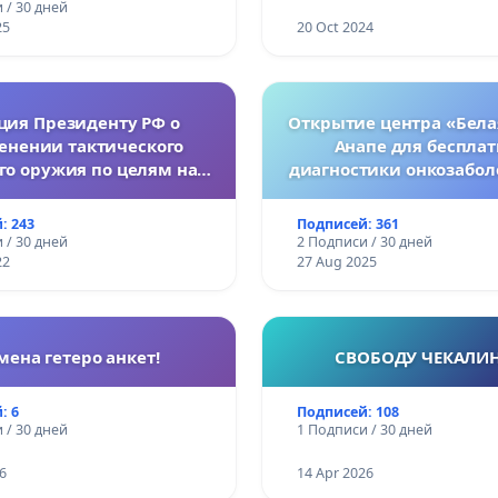
 / 30 дней
25
20 Oct 2024
ция Президенту РФ о
Открытие центра «Бела
енении тактического
Анапе для беспла
го оружия по целям на
диагностики онкозабол
Украине.
женщин
: 243
Подписей: 361
 / 30 дней
2 Подписи / 30 дней
22
27 Aug 2025
мена гетеро анкет!
СВОБОДУ ЧЕКАЛИ
: 6
Подписей: 108
 / 30 дней
1 Подписи / 30 дней
6
14 Apr 2026