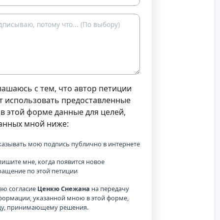
лашаюсь с тем, что автор петиции
т использовать предоставленные
в этой форме данные для целей,
анных мной ниже:
казывать мою подпись публично в интернете
ишите мне, когда появится новое
ращение по этой петиции
аю согласие
Ценкю Снежана
на передачу
формации, указанной мною в этой форме,
цу, принимающему решения.