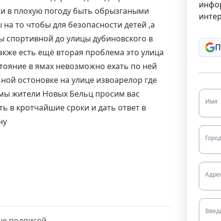
инфо
и в плохую погоду быть обрызгаными
интер
на то чтобы для безопасности детей ,а
цы спортивной до улицы дубиновского в
П
также есть ещё вторая проблема это улица
тояние в ямах невозможно ехать по ней
ьной остоновке на улице извоарелор где
 мы жители Новых Бельц просим вас
Имя
 в кротчайшие сроки и дать ответ в
ну
Горо
Адре
Введ
ше подписей.