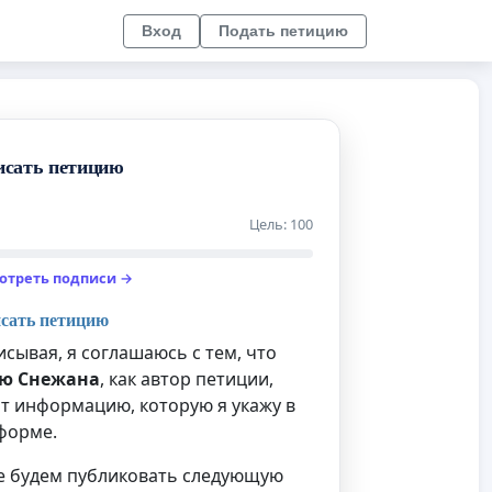
Вход
Подать петицию
исать петицию
Цель: 100
отреть подписи →
сать петицию
сывая, я соглашаюсь с тем, что
ю Снежана
, как автор петиции,
т информацию, которую я укажу в
форме.
е будем публиковать следующую