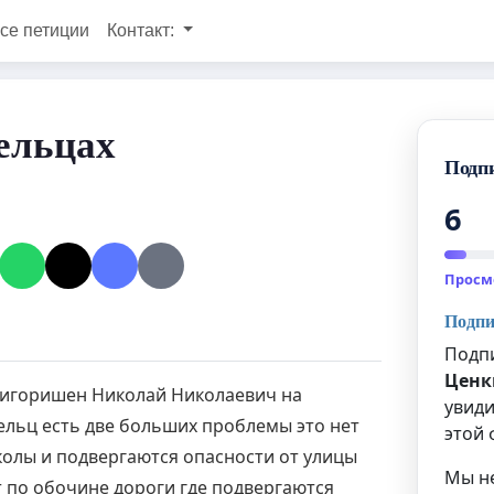
се петиции
Контакт:
ельцах
Подп
6
Просм
Подпи
Подпи
Ценк
игоришен Николай Николаевич на
увиди
ельц есть две больших проблемы это нет
этой 
школы и подвергаются опасности от улицы
Мы н
т по обочине дороги где подвергаются