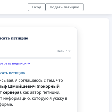
Вход
Подать петицию
исать петицию
Цель: 100
отреть подписи →
сать петицию
сывая, я соглашаюсь с тем, что
льф Шмойшевич (покорный
т сервера)
, как автор петиции,
т информацию, которую я укажу в
форме.