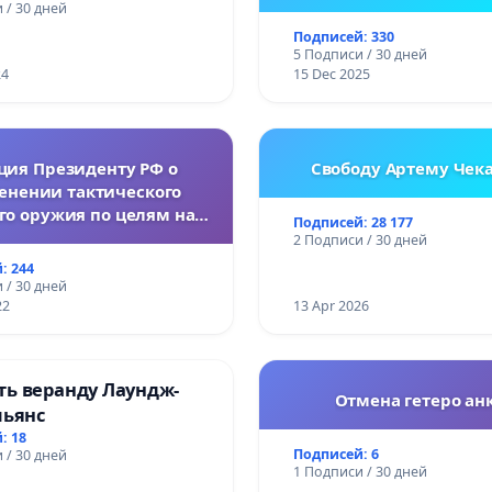
Республике Белар
 / 30 дней
Подписей: 330
5 Подписи / 30 дней
24
15 Dec 2025
ция Президенту РФ о
Свободу Артему Чек
енении тактического
го оружия по целям на
Подписей: 28 177
Украине.
2 Подписи / 30 дней
: 244
 / 30 дней
22
13 Apr 2026
ть веранду Лаундж-
Отмена гетеро анк
льянс
: 18
Подписей: 6
 / 30 дней
1 Подписи / 30 дней