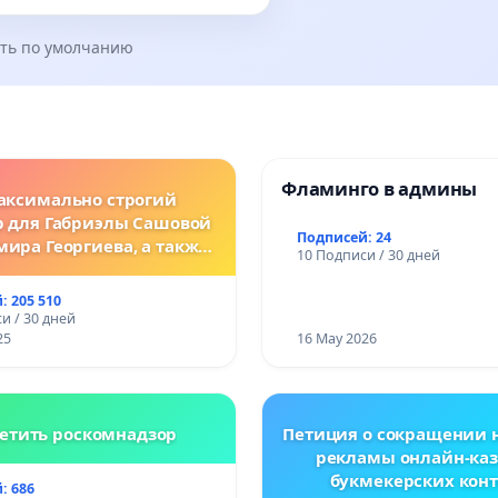
ть по умолчанию
Фламинго в админы
аксимально строгий
р для Габриэлы Сашовой
Подписей: 24
мира Георгиева, а также
10 Подписи / 30 дней
нодательные изменения,
сматривающие более
: 205 510
ткие наказания за
и / 30 дней
ления против животных!
25
16 May 2026
етить роскомнадзор
Петиция о сокращении 
рекламы онлайн-каз
букмекерских конт
: 686