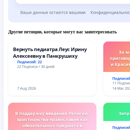
Ваши данные остаются вашими
Конфиденциальнос
Другие петиции, которые могут вас заинтересовать
Вернуть педиатра Леус Ирину
За м
Алексеевну в Панкрушиху
пригово
Подписей: 22
и Краси
22 Подписи / 30 дней
за зако
преду
Подписей
жес
11 Подпис
преступ
7 Aug 2026
14 Mar 20
В поддержку введения Религии-
Запр
христианства-православия как
обязательного предмета в
Подписей