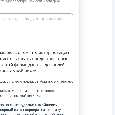
ите адрес электронной почты повторно
лашаюсь с тем, что автор петиции
т использовать предоставленные
в этой форме данные для целей,
анных мной ниже:
казывать мою подпись публично в интернете
ишите мне, когда появится новое
ращение по этой петиции
аю согласие
Рудольф Шмойшевич
окорный фанат сервера)
на передачу
формации, указанной мною в этой форме,