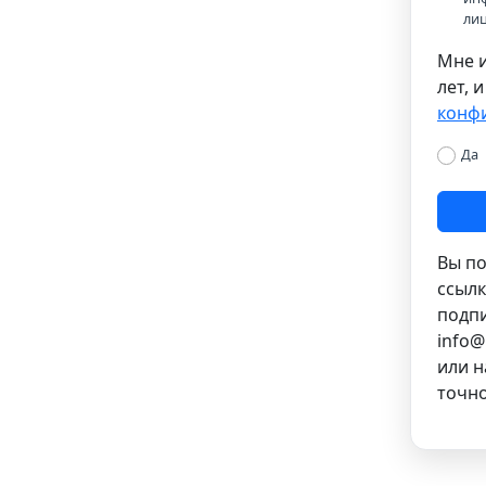
ли
Мне и
лет, 
конф
Да
Вы по
ссылк
подпи
info@
или н
точно