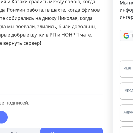
ия и Казаки срались между собою, когда
Мы н
инфо
гда Ронжин работал в шахте, когда Ефимов
интер
сте собирались на днюху Николая, когда
да мы воевали, злились, были довольны,
арые добрые шутки в РП и НОНРП чате.
П
 вернуть сервер!
Имя
Горо
ше подписей.
Адре