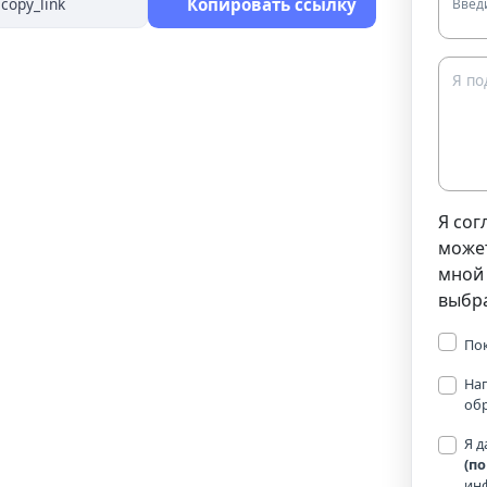
Копировать ссылку
Введ
Я сог
може
мной 
выбр
По
Нап
об
Я д
(п
ин