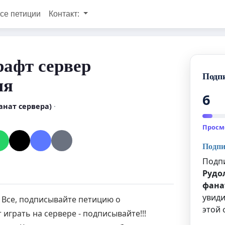
се петиции
Контакт:
афт сервер
Подп
ия
6
нат сервера)
·
Просм
Подпи
Подпи
Рудо
фана
увиди
! Все, подписывайте петицию о
этой 
играть на сервере - подписывайте!!!