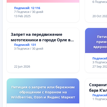
болгарских школах.
6 Подписи
Подписей: 12 116
7 Подписи / 30 дней
13 Feb 2025
20 Oct 20
Запрет на передвижение
Пети
мототехники в городе Орле в
прим
ночное время (с 22:00 до 05:00)
Подписей: 131
ядерно
3 Подписи / 30 дней
Подписей
3 Подписи
22 Jun 2026
27 Sep 20
Сохрани
Петиция о запрете или бережном
бара К’а
обращении с Кораном на
Подписей
Wildberries, Ozon и Яндекс Маркет
1 Подписи