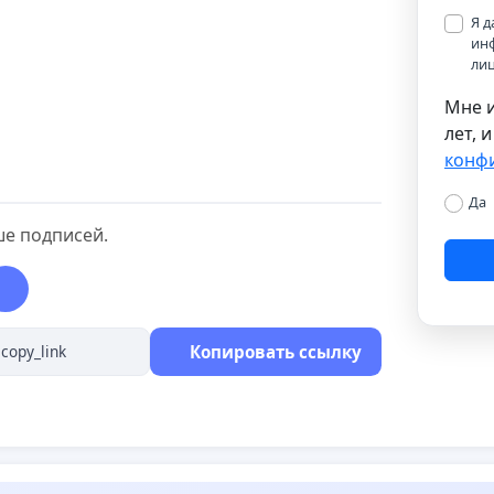
Я д
ин
ли
Мне и
лет, 
конф
Да
ше подписей.
Копировать ссылку