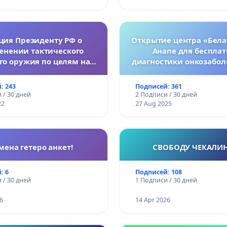
ция Президенту РФ о
Открытие центра «Бела
енении тактического
Анапе для беспла
го оружия по целям на
диагностики онкозабол
Украине.
женщин
: 243
Подписей: 361
 / 30 дней
2 Подписи / 30 дней
22
27 Aug 2025
мена гетеро анкет!
СВОБОДУ ЧЕКАЛИ
: 6
Подписей: 108
 / 30 дней
1 Подписи / 30 дней
6
14 Apr 2026