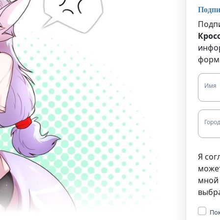
Подпи
Подпи
Крос
инфор
форм
Имя
Горо
Я сог
може
мной 
выбр
По