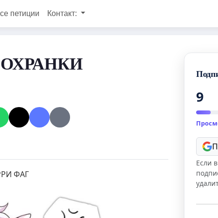
се петиции
Контакт:
 ОХРАНКИ
Подп
9
Просм
П
Если в
подпи
РРИ ФАГ
удали