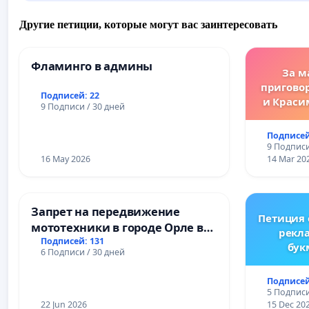
Другие петиции, которые могут вас заинтересовать
Фламинго в админы
За м
пригово
Подписей: 22
и Краси
9 Подписи / 30 дней
за зако
преду
Подписей
жес
9 Подписи
преступ
16 May 2026
14 Mar 20
Запрет на передвижение
Петиция
мототехники в городе Орле в
рекл
ночное время (с 22:00 до 05:00)
Подписей: 131
бук
6 Подписи / 30 дней
Ре
Подписей
5 Подписи
22 Jun 2026
15 Dec 20