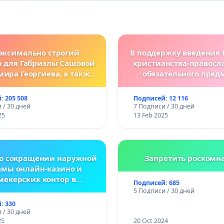
аксимально строгий
В поддержку введения 
р для Габриэлы Сашовой
христианства-правосл
мира Георгиева, а также
обязательного пред
нодательные изменения,
болгарских школ
сматривающие более
: 205 508
Подписей: 12 116
ткие наказания за
 / 30 дней
7 Подписи / 30 дней
ления против животных!
25
13 Feb 2025
 о сокращении наружной
Запретить роскомн
амы онлайн-казино и
мекерских контор в
Подписей: 685
спублике Беларусь
5 Подписи / 30 дней
: 330
 / 30 дней
25
20 Oct 2024