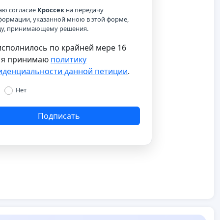
аю согласие
Кроссек
на передачу
формации, указанной мною в этой форме,
цу, принимающему решения.
сполнилось по крайней мере 16
и я принимаю
политику
иденциальности данной петиции
.
Нет
Подписать