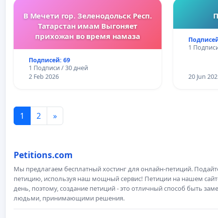
В Мечети гор. Зеленодольск Респ.
П
Татарстан имам Выгоняет
прихожан во время намаза
Подписей
1 Подписи
Подписей: 69
1 Подписи / 30 дней
2 Feb 2026
20 Jun 202
1
2
»
Petitions.com
Мы предлагаем бесплатный хостинг для онлайн-петиций. Подай
петицию, используя наш мощный сервис! Петиции на нашем сай
день, поэтому, создание петиций - это отличный способ быть з
людьми, принимающими решения.