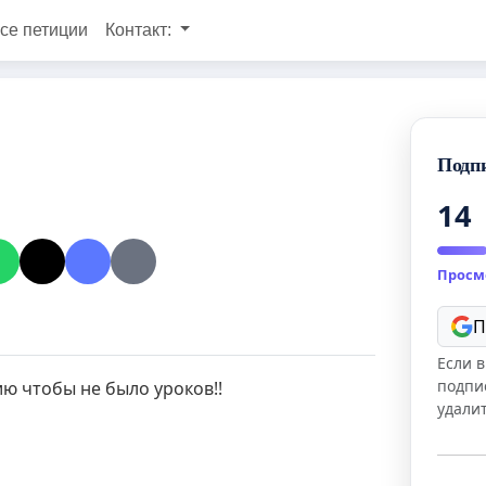
се петиции
Контакт:
Подп
14
Просм
П
Если в
подпи
ю чтобы не было уроков!!
удали