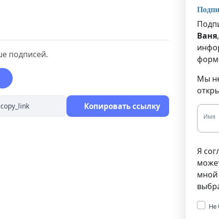
Подпи
Подпи
Ваня
инфор
ше подписей.
форм
Мы не
откры
Копировать ссылку
Имя
Я сог
може
мной 
выбр
Не 