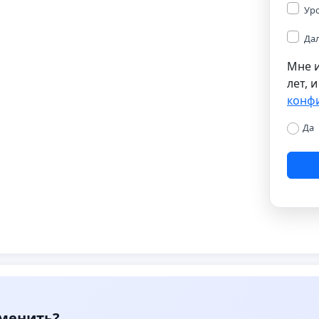
Уро
Дал
Мне и
лет, 
конф
Да
зменить?