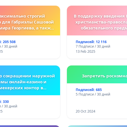
аксимально строгий
В поддержку введения 
р для Габриэлы Сашовой
христианства-правосл
мира Георгиева, а также
обязательного пред
нодательные изменения,
болгарских школ
сматривающие более
: 205 508
Подписей: 12 116
ткие наказания за
 / 30 дней
7 Подписи / 30 дней
ления против животных!
25
13 Feb 2025
 о сокращении наружной
Запретить роскомн
амы онлайн-казино и
мекерских контор в
Подписей: 685
спублике Беларусь
5 Подписи / 30 дней
: 330
 / 30 дней
25
20 Oct 2024