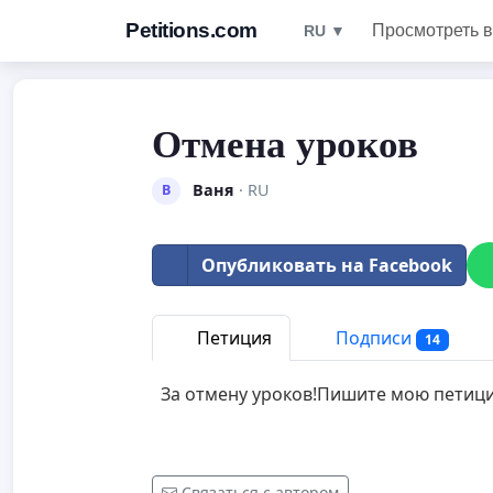
Petitions.com
Просмотреть в
RU ▼
Отмена уроков
Ваня
· RU
В
Опубликовать на Facebook
Петиция
Подписи
14
За отмену уроков!Пишите мою петици
Связаться с автором