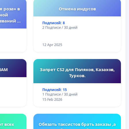
я роза» в
Отмена индусов
тной
еваний у
Подписей: 8
2 Подписи / 30 дней
12 Apr 2025
НАМ
Запрет CS2 для Поляков, Казахов,
Турков.
Подписей: 15
1 Подписи / 30 дней
15 Feb 2026
т всех
Обязать таксистов брать заказы ,а