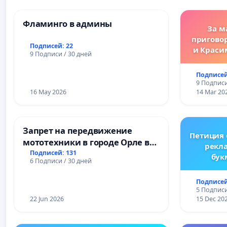
Фламинго в админы
За м
пригово
Подписей: 22
и Краси
9 Подписи / 30 дней
за зако
преду
Подписей
жес
9 Подписи
преступ
16 May 2026
14 Mar 20
Запрет на передвижение
Петиция
мототехники в городе Орле в
рекл
ночное время (с 22:00 до 05:00)
Подписей: 131
бук
6 Подписи / 30 дней
Ре
Подписей
5 Подписи
22 Jun 2026
15 Dec 20