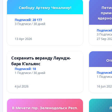
Свободу Артему Чекалину!
Пети
прим
ядерно
Подписей: 28 177
3 Подписи / 30 дней
Подписей
3 Подписи
13 Apr 2026
27 Sep 20
Сохранить веранду Лаундж-
От
бара К’альянс
Подписей: 18
Подписей
1 Подписи / 30 дней
1 Подписи
4 Jul 2026
16 Jun 202
В Мечети гор. Зеленодольск Респ.
П