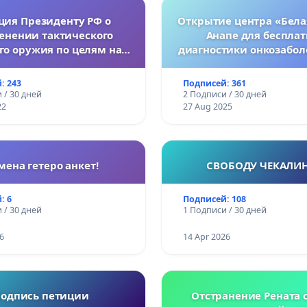
ция Президенту РФ о
Открытие центра «Бела
енении тактического
Анапе для беспла
го оружия по целям на
диагностики онкозабол
Украине.
женщин
: 243
Подписей: 361
 / 30 дней
2 Подписи / 30 дней
22
27 Aug 2025
мена гетеро анкет!
СВОБОДУ ЧЕКАЛИ
: 6
Подписей: 108
 / 30 дней
1 Подписи / 30 дней
6
14 Apr 2026
одпись петиции
Отстранение Рената о