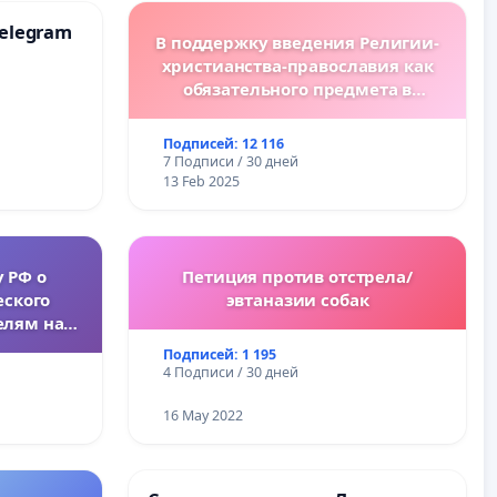
elegram
В поддержку введения Религии-
христианства-православия как
обязательного предмета в
болгарских школах.
Подписей: 12 116
7 Подписи / 30 дней
13 Feb 2025
 РФ о
Петиция против отстрела/
ского
эвтаназии собак
елям на
Подписей: 1 195
4 Подписи / 30 дней
16 May 2022