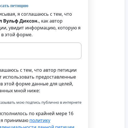
сать петицию
сывая, я соглашаюсь с тем, что
л Вульф Диксон.
, как автор
ии, увидит информацию, которую я
 в этой форме.
лашаюсь с тем, что автор петиции
т использовать предоставленные
в этой форме данные для целей,
анных мной ниже:
казывать мою подпись публично в интернете
сполнилось по крайней мере 16
и я принимаю
политику
иденциальности данной петиции
.