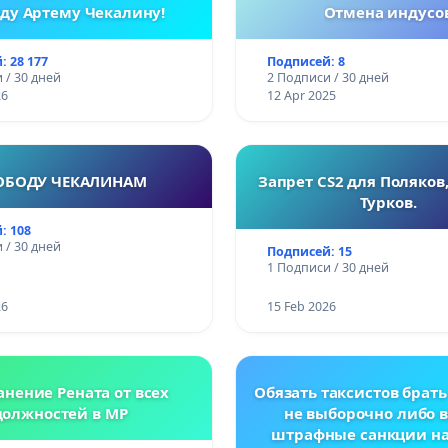
ду Артему Чекалину!
Отмена индусо
: 28 177
Подписей: 8
 / 30 дней
2 Подписи / 30 дней
26
12 Apr 2025
ОБОДУ ЧЕКАЛИНАМ
Запрет CS2 для Поляков,
Турков.
: 108
 / 30 дней
Подписей: 15
1 Подписи / 30 дней
26
15 Feb 2026
анение Рената от всех
Обязать таксистов брать
должностей в МР
не выборочно либо 
штрафные санкции н