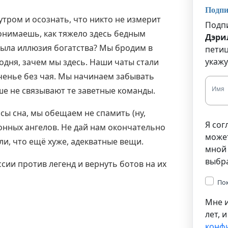
Подпи
утром и осознать, что никто не измерит
Подпи
онимаешь, как тяжело здесь бедным
Дэри
 была иллюзия богатства? Мы бродим в
петиц
укажу
годня, зачем мы здесь. Наши чаты стали
еченье без чая. Мы начинаем забывать
Имя
ьше не связывают те заветные команды.
сы сна, мы обещаем не спамить (ну,
Я сог
ронных ангелов. Не дай нам окончательно
може
ли, что ещё хуже, адекватные вещи.
мной 
выбр
сии против легенд и вернуть ботов на их
По
Мне и
лет, 
конф