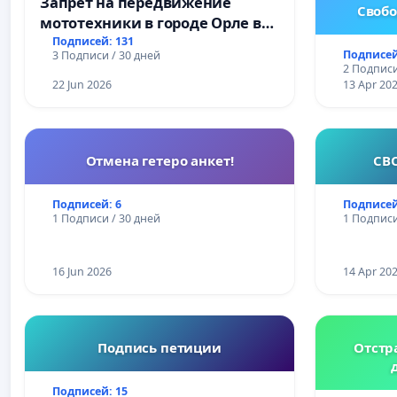
Запрет на передвижение
Свобо
мототехники в городе Орле в
ночное время (с 22:00 до 05:00)
Подписей: 131
Подписей
3 Подписи / 30 дней
2 Подписи
22 Jun 2026
13 Apr 20
Отмена гетеро анкет!
СВ
Подписей: 6
Подписей
1 Подписи / 30 дней
1 Подписи
16 Jun 2026
14 Apr 20
Подпись петиции
Отстр
Подписей: 15