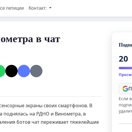
се петиции
Контакт:
ометра в чат
Подп
20
Просм
П
Если в
подпи
 сенсорные экраны своих смартфонов. В
удали
ца поднялась на РДНО и Винометра, в
даления ботов чат переживает тяжелейшие