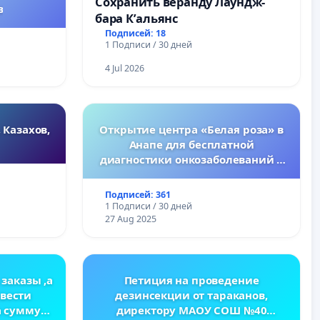
Сохранить веранду Лаундж-
в
бара К’альянс
Подписей: 18
1 Подписи / 30 дней
4 Jul 2026
 Казахов,
Открытие центра «Белая роза» в
Анапе для бесплатной
диагностики онкозаболеваний у
женщин
Подписей: 361
1 Подписи / 30 дней
27 Aug 2025
 заказы ,а
Петиция на проведение
ввести
дезинсекции от тараканов,
а сумму
директору МАОУ СОШ №40