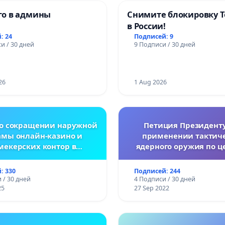
о в админы
Снимите блокировку T
в России!
: 24
Подписей: 9
и / 30 дней
9 Подписи / 30 дней
26
1 Aug 2026
 о сокращении наружной
Петиция Президенту
амы онлайн-казино и
применении тактиче
мекерских контор в
ядерного оружия по ц
спублике Беларусь
Украине.
: 330
Подписей: 244
 / 30 дней
4 Подписи / 30 дней
25
27 Sep 2022