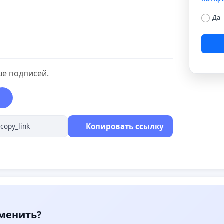
Да
ше подписей.
Копировать ссылку
зменить?