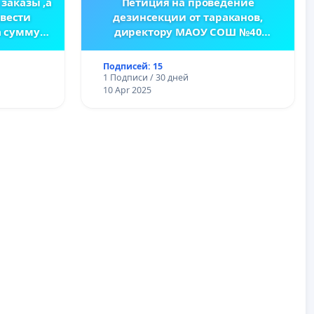
 заказы ,а
Петиция на проведение
ввести
дезинсекции от тараканов,
а сумму
директору МАОУ СОШ №40
г.Тюмень Пилецкой О.А.
Подписей: 15
1 Подписи / 30 дней
10 Apr 2025