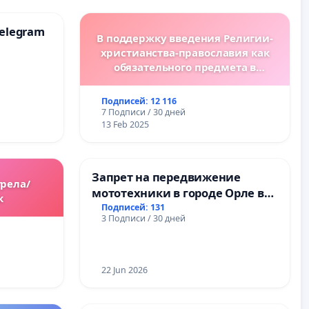
elegram
В поддержку введения Религии-
христианства-православия как
обязательного предмета в
болгарских школах.
Подписей: 12 116
7 Подписи / 30 дней
13 Feb 2025
Запрет на передвижение
трела/
мототехники в городе Орле в
к
ночное время (с 22:00 до 05:00)
Подписей: 131
3 Подписи / 30 дней
22 Jun 2026