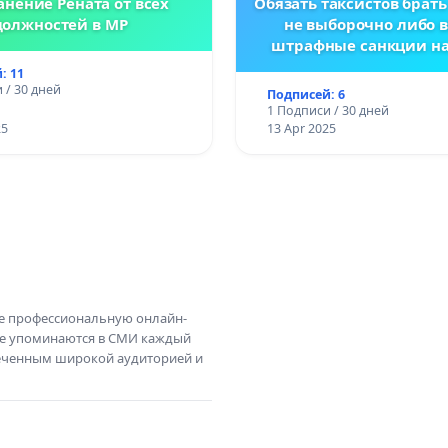
анение Рената от всех
Обязать таксистов брать
должностей в МР
не выборочно либо 
штрафные санкции н
заказа
: 11
 / 30 дней
Подписей: 6
1 Подписи / 30 дней
25
13 Apr 2025
те профессиональную онлайн-
те упоминаются в СМИ каждый
амеченным широкой аудиторией и