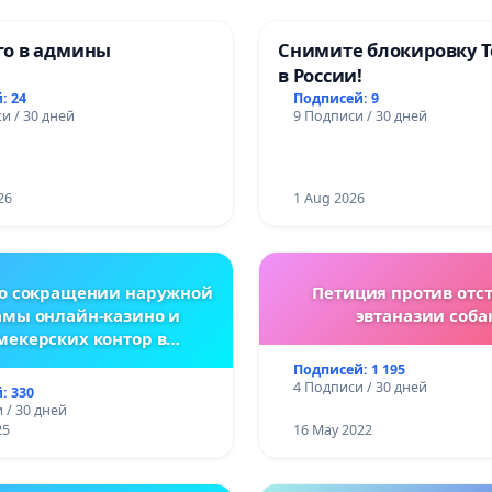
о в админы
Снимите блокировку T
в России!
: 24
Подписей: 9
и / 30 дней
9 Подписи / 30 дней
26
1 Aug 2026
 о сокращении наружной
Петиция против отс
амы онлайн-казино и
эвтаназии соба
мекерских контор в
спублике Беларусь
Подписей: 1 195
4 Подписи / 30 дней
: 330
 / 30 дней
25
16 May 2022