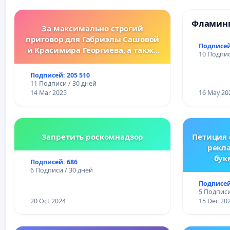
Фламинг
За максимально строгий
приговор для Габриэлы Сашовой
Подписей
и Красимира Георгиева, а также
10 Подпис
за законодательные изменения,
предусматривающие более
Подписей: 205 510
жесткие наказания за
11 Подписи / 30 дней
преступления против животных!
14 Mar 2025
16 May 20
Запретить роскомнадзор
Петиция
рекл
бук
Подписей: 686
Ре
6 Подписи / 30 дней
Подписей
5 Подписи
20 Oct 2024
15 Dec 20