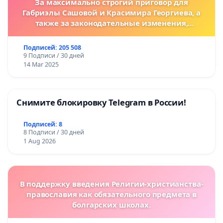
За максимально строгий приговор для
Габриэлы Сашовой и Красимира Георгиева, а
также за законодательные изменения,
предусматривающие более жесткие наказания
за преступления против животных!
Подписей: 205 508
9 Подписи / 30 дней
14 Mar 2025
Снимите блокировку Telegram в России!
Подписей: 8
8 Подписи / 30 дней
1 Aug 2026
В поддержку введения Религии-христианства-
православия как обязательного предмета в
болгарских школах.