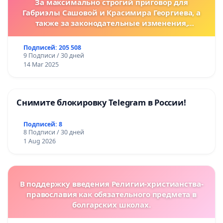
За максимально строгий приговор для
Габриэлы Сашовой и Красимира Георгиева, а
также за законодательные изменения,
предусматривающие более жесткие наказания
за преступления против животных!
Подписей: 205 508
9 Подписи / 30 дней
14 Mar 2025
Снимите блокировку Telegram в России!
Подписей: 8
8 Подписи / 30 дней
1 Aug 2026
В поддержку введения Религии-христианства-
православия как обязательного предмета в
болгарских школах.