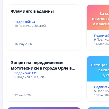
Фламинго в админы
За м
пригово
Подписей: 23
и Краси
10 Подписи / 30 дней
за зако
преду
Подписей
жес
9 Подписи
преступ
16 May 2026
14 Mar 20
Запрет на передвижение
Петиция
мототехники в городе Орле в
рекл
ночное время (с 22:00 до 05:00)
Подписей: 131
бук
5 Подписи / 30 дней
Ре
Подписей
5 Подписи
22 Jun 2026
15 Dec 20