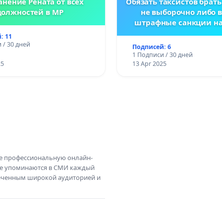
анение Рената от всех
Обязать таксистов брать
должностей в МР
не выборочно либо 
штрафные санкции н
заказа
: 11
 / 30 дней
Подписей: 6
1 Подписи / 30 дней
25
13 Apr 2025
те профессиональную онлайн-
те упоминаются в СМИ каждый
амеченным широкой аудиторией и