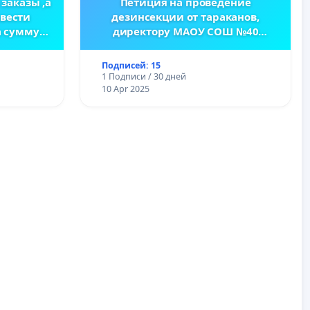
 заказы ,а
Петиция на проведение
ввести
дезинсекции от тараканов,
а сумму
директору МАОУ СОШ №40
г.Тюмень Пилецкой О.А.
Подписей: 15
1 Подписи / 30 дней
10 Apr 2025