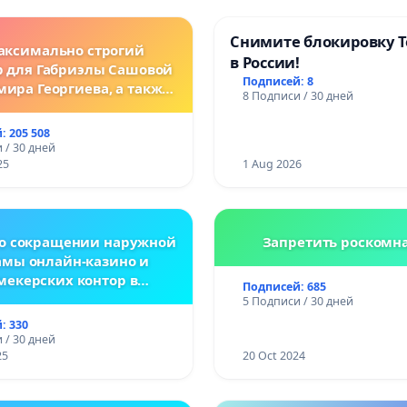
Снимите блокировку T
аксимально строгий
в России!
р для Габриэлы Сашовой
Подписей: 8
мира Георгиева, а также
8 Подписи / 30 дней
нодательные изменения,
сматривающие более
: 205 508
ткие наказания за
 / 30 дней
ления против животных!
25
1 Aug 2026
 о сокращении наружной
Запретить роскомн
амы онлайн-казино и
мекерских контор в
Подписей: 685
спублике Беларусь
5 Подписи / 30 дней
: 330
 / 30 дней
25
20 Oct 2024