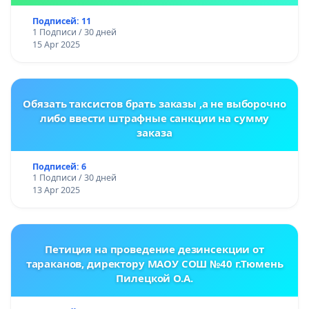
Подписей: 11
1 Подписи / 30 дней
15 Apr 2025
Обязать таксистов брать заказы ,а не выборочно
либо ввести штрафные санкции на сумму
заказа
Подписей: 6
1 Подписи / 30 дней
13 Apr 2025
Петиция на проведение дезинсекции от
тараканов, директору МАОУ СОШ №40 г.Тюмень
Пилецкой О.А.