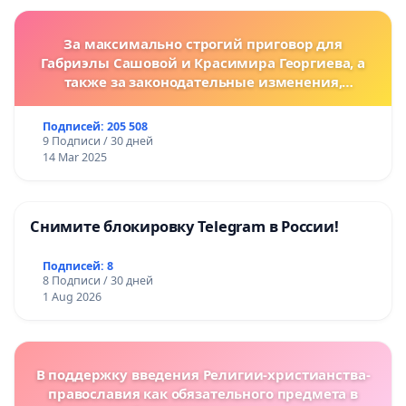
За максимально строгий приговор для
Габриэлы Сашовой и Красимира Георгиева, а
также за законодательные изменения,
предусматривающие более жесткие наказания
за преступления против животных!
Подписей: 205 508
9 Подписи / 30 дней
14 Mar 2025
Снимите блокировку Telegram в России!
Подписей: 8
8 Подписи / 30 дней
1 Aug 2026
В поддержку введения Религии-христианства-
православия как обязательного предмета в