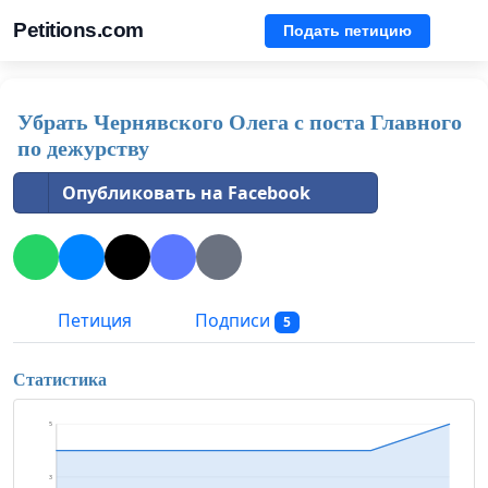
Petitions.com
Подать петицию
Убрать Чернявского Олега с поста Главного
по дежурству
Опубликовать на Facebook
Петиция
Подписи
5
Статистика
5
3