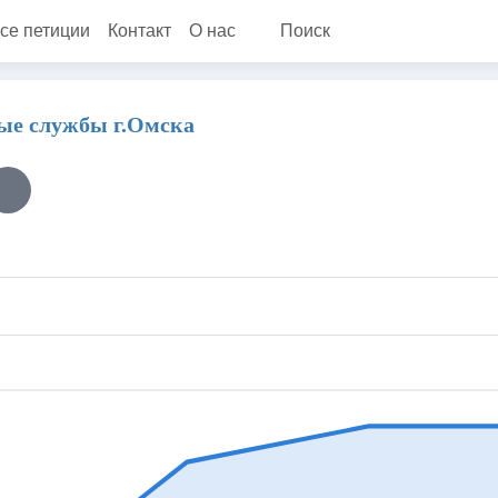
се петиции
Контакт
О нас
Поиск
ые службы г.Омска