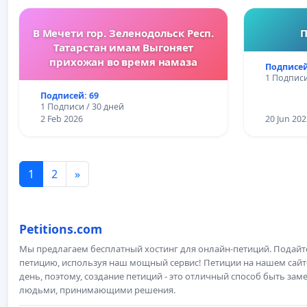
В Мечети гор. Зеленодольск Респ.
П
Татарстан имам Выгоняет
прихожан во время намаза
Подписей
1 Подписи
Подписей: 69
1 Подписи / 30 дней
2 Feb 2026
20 Jun 202
1
2
»
Petitions.com
Мы предлагаем бесплатный хостинг для онлайн-петиций. Подай
петицию, используя наш мощный сервис! Петиции на нашем сай
день, поэтому, создание петиций - это отличный способ быть з
людьми, принимающими решения.