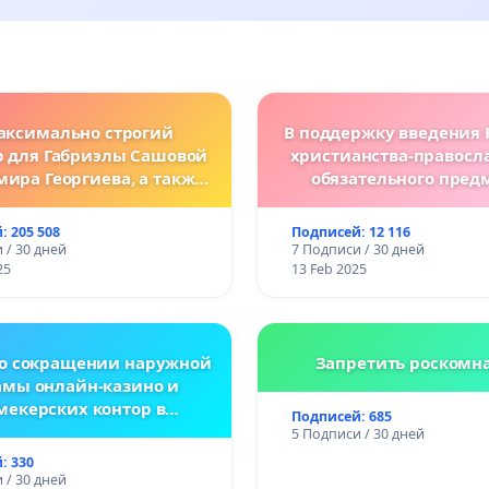
аксимально строгий
В поддержку введения 
р для Габриэлы Сашовой
христианства-правосл
мира Георгиева, а также
обязательного пред
нодательные изменения,
болгарских школ
сматривающие более
: 205 508
Подписей: 12 116
ткие наказания за
 / 30 дней
7 Подписи / 30 дней
ления против животных!
25
13 Feb 2025
 о сокращении наружной
Запретить роскомн
амы онлайн-казино и
мекерских контор в
Подписей: 685
спублике Беларусь
5 Подписи / 30 дней
: 330
 / 30 дней