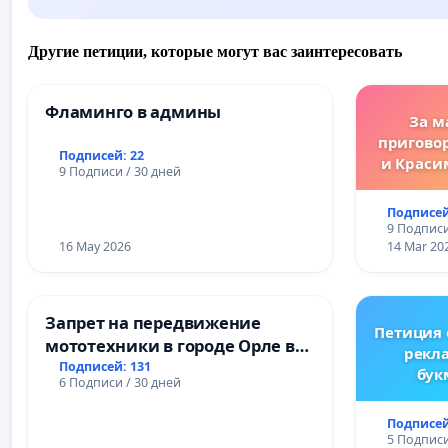
Другие петиции, которые могут вас заинтересовать
Фламинго в админы
За м
пригово
Подписей: 22
и Краси
9 Подписи / 30 дней
за зако
преду
Подписей
жес
9 Подписи
преступ
16 May 2026
14 Mar 20
Запрет на передвижение
Петиция
мототехники в городе Орле в
рекл
ночное время (с 22:00 до 05:00)
Подписей: 131
бук
6 Подписи / 30 дней
Ре
Подписей
5 Подписи