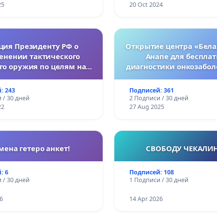
25
20 Oct 2024
ция Президенту РФ о
Открытие центра «Бела
енении тактического
Анапе для беспла
го оружия по целям на
диагностики онкозабол
Украине.
женщин
: 243
Подписей: 361
 / 30 дней
2 Подписи / 30 дней
22
27 Aug 2025
мена гетеро анкет!
СВОБОДУ ЧЕКАЛИ
: 6
Подписей: 108
 / 30 дней
1 Подписи / 30 дней
6
14 Apr 2026