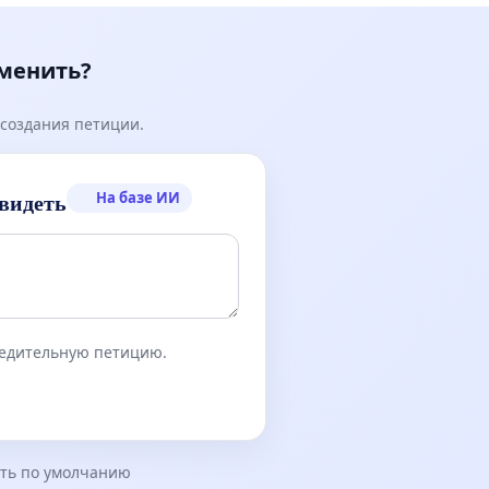
зменить?
создания петиции.
На базе ИИ
видеть
бедительную петицию.
ть по умолчанию