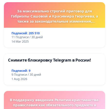
За максимально строгий приговор для
Габриэлы Сашовой и Красимира Георгиева, а
также за законодательные изменения,
предусматривающие более жесткие наказания
за преступления против животных!
Подписей: 205 510
11 Подписи / 30 дней
14 Mar 2025
Снимите блокировку Telegram в России!
Подписей: 9
9 Подписи / 30 дней
1 Aug 2026
В поддержку введения Религии-христианства-
православия как обязательного предмета в