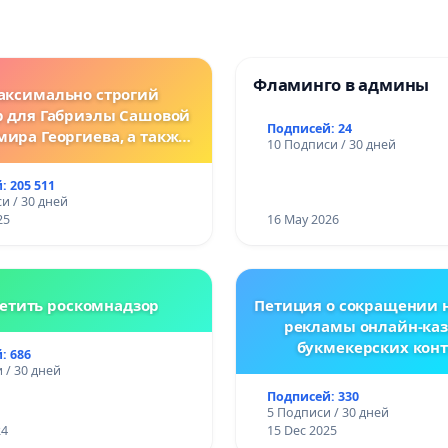
Фламинго в админы
аксимально строгий
р для Габриэлы Сашовой
Подписей: 24
мира Георгиева, а также
10 Подписи / 30 дней
нодательные изменения,
сматривающие более
: 205 511
ткие наказания за
и / 30 дней
ления против животных!
25
16 May 2026
етить роскомнадзор
Петиция о сокращении 
рекламы онлайн-каз
букмекерских конт
: 686
Республике Белар
 / 30 дней
Подписей: 330
5 Подписи / 30 дней
24
15 Dec 2025