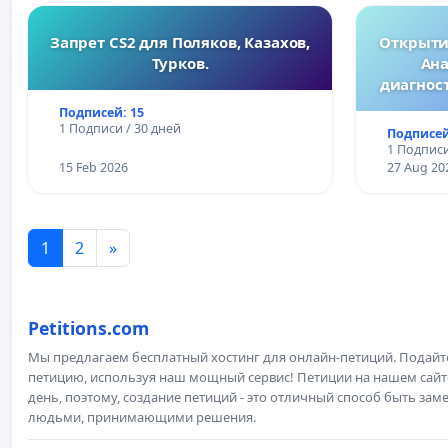
Запрет CS2 для Поляков, Казахов,
Открытие
Турков.
Ана
диагнос
Подписей: 15
1 Подписи / 30 дней
Подписей
1 Подписи
15 Feb 2026
27 Aug 20
1
2
»
Petitions.com
Мы предлагаем бесплатный хостинг для онлайн-петиций. Подай
петицию, используя наш мощный сервис! Петиции на нашем сай
день, поэтому, создание петиций - это отличный способ быть з
людьми, принимающими решения.