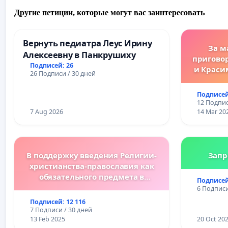
Другие петиции, которые могут вас заинтересовать
Вернуть педиатра Леус Ирину
За м
Алексеевну в Панкрушиху
пригово
Подписей: 26
и Краси
26 Подписи / 30 дней
за зако
преду
Подписей
жес
12 Подпис
преступ
7 Aug 2026
14 Mar 20
В поддержку введения Религии-
Запр
христианства-православия как
обязательного предмета в
Подписей
болгарских школах.
6 Подписи
Подписей: 12 116
7 Подписи / 30 дней
13 Feb 2025
20 Oct 20