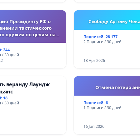
ция Президенту РФ о
Свободу Артему Чек
енении тактического
го оружия по целям на
Подписей: 28 177
Украине.
2 Подписи / 30 дней
: 244
 / 30 дней
22
13 Apr 2026
ть веранду Лаундж-
Отмена гетеро анк
льянс
: 18
Подписей: 6
 / 30 дней
1 Подписи / 30 дней
16 Jun 2026