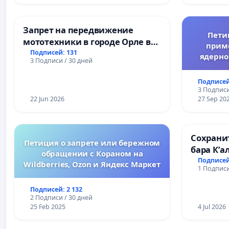
Запрет на передвижение
Пети
мототехники в городе Орле в
прим
ночное время (с 22:00 до 05:00)
Подписей: 131
ядерно
3 Подписи / 30 дней
Подписей
3 Подписи
22 Jun 2026
27 Sep 20
Сохрани
Петиция о запрете или бережном
бара К’а
обращении с Кораном на
Подписей
Wildberries, Ozon и Яндекс Маркет
1 Подписи
Подписей: 2 132
2 Подписи / 30 дней
25 Feb 2025
4 Jul 2026