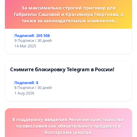
За максимально строгий приговор для
Габриэлы Сашовой и Красимира Георгиева, а
также за законодательные изменения,
предусматривающие более жесткие наказания
за преступления против животных!
Подписей: 205 508
9 Подписи / 30 дней
14 Mar 2025
Снимите блокировку Telegram в России!
Подписей: 8
8 Подписи / 30 дней
1 Aug 2026
В поддержку введения Религии-христианства-
православия как обязательного предмета в
болгарских школах.