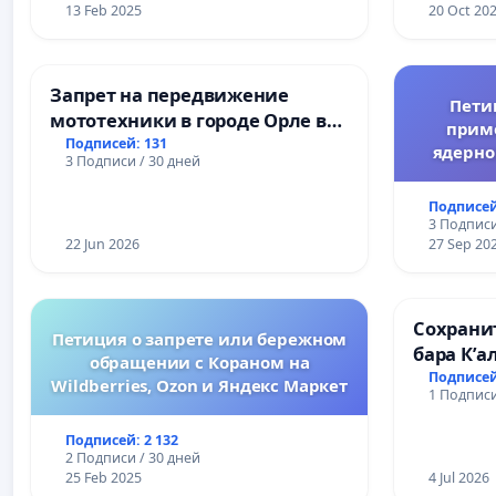
13 Feb 2025
20 Oct 20
Запрет на передвижение
Пети
мототехники в городе Орле в
прим
ночное время (с 22:00 до 05:00)
Подписей: 131
ядерно
3 Подписи / 30 дней
Подписей
3 Подписи
22 Jun 2026
27 Sep 20
Сохрани
Петиция о запрете или бережном
бара К’а
обращении с Кораном на
Подписей
Wildberries, Ozon и Яндекс Маркет
1 Подписи
Подписей: 2 132
2 Подписи / 30 дней
25 Feb 2025
4 Jul 2026