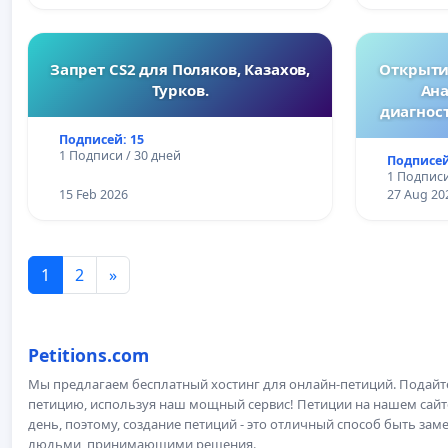
Запрет CS2 для Поляков, Казахов,
Открытие
Турков.
Ана
диагнос
Подписей: 15
1 Подписи / 30 дней
Подписей
1 Подписи
15 Feb 2026
27 Aug 20
1
2
»
Petitions.com
Мы предлагаем бесплатный хостинг для онлайн-петиций. Подай
петицию, используя наш мощный сервис! Петиции на нашем сай
день, поэтому, создание петиций - это отличный способ быть з
людьми, принимающими решения.