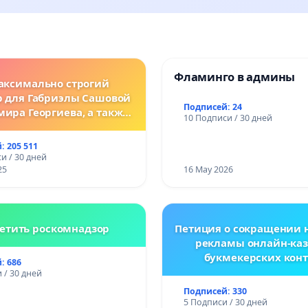
Фламинго в админы
аксимально строгий
р для Габриэлы Сашовой
Подписей: 24
мира Георгиева, а также
10 Подписи / 30 дней
нодательные изменения,
сматривающие более
: 205 511
ткие наказания за
и / 30 дней
ления против животных!
25
16 May 2026
етить роскомнадзор
Петиция о сокращении 
рекламы онлайн-каз
букмекерских конт
: 686
Республике Белар
 / 30 дней
Подписей: 330
5 Подписи / 30 дней