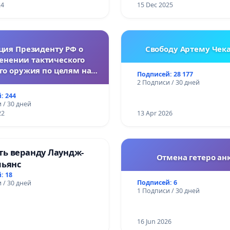
24
15 Dec 2025
ция Президенту РФ о
Свободу Артему Чек
енении тактического
го оружия по целям на
Подписей: 28 177
Украине.
2 Подписи / 30 дней
: 244
 / 30 дней
22
13 Apr 2026
ть веранду Лаундж-
Отмена гетеро анк
льянс
: 18
Подписей: 6
 / 30 дней
1 Подписи / 30 дней
16 Jun 2026