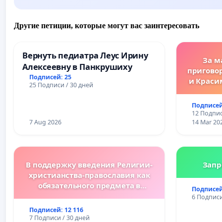
Другие петиции, которые могут вас заинтересовать
Вернуть педиатра Леус Ирину
За м
Алексеевну в Панкрушиху
пригово
Подписей: 25
и Краси
25 Подписи / 30 дней
за зако
преду
Подписей
жес
12 Подпис
преступ
7 Aug 2026
14 Mar 20
В поддержку введения Религии-
Запр
христианства-православия как
обязательного предмета в
Подписей
болгарских школах.
6 Подписи
Подписей: 12 116
7 Подписи / 30 дней