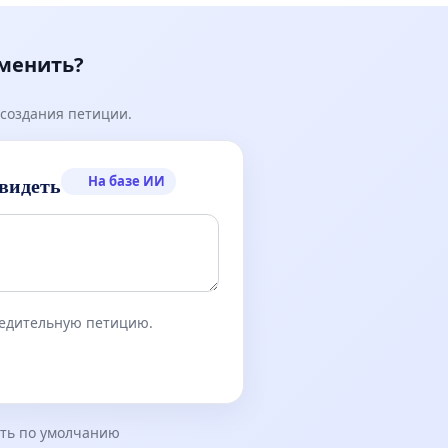
зменить?
создания петиции.
На базе ИИ
видеть
бедительную петицию.
ть по умолчанию