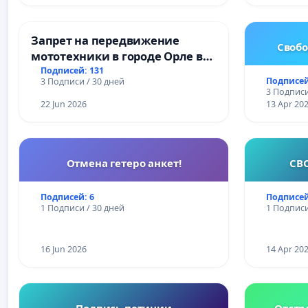
Запрет на передвижение
Свобо
мототехники в городе Орле в
ночное время (с 22:00 до 05:00)
Подписей: 131
Подписей
3 Подписи / 30 дней
3 Подписи
22 Jun 2026
13 Apr 20
Отмена гетеро анкет!
СВ
Подписей: 6
Подписей
1 Подписи / 30 дней
1 Подписи
16 Jun 2026
14 Apr 20
Подпись петиции
Отстр