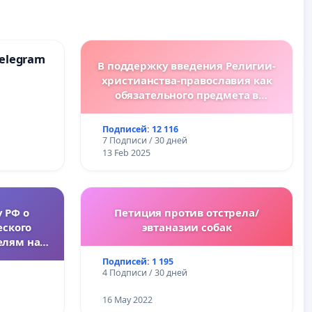
elegram
В поддержку введения Религии-
христианства-православия как
обязательного предмета в
болгарских школах.
Подписей: 12 116
7 Подписи / 30 дней
13 Feb 2025
 РФ о
Петиция против отстрела/
ского
эвтаназии собак
елям на
Подписей: 1 195
4 Подписи / 30 дней
16 May 2022