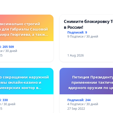
Снимите блокировку T
аксимально строгий
в России!
р для Габриэлы Сашовой
Подписей: 9
мира Георгиева, а также
9 Подписи / 30 дней
нодательные изменения,
сматривающие более
: 205 509
ткие наказания за
и / 30 дней
ления против животных!
25
1 Aug 2026
 о сокращении наружной
Петиция Президенту
амы онлайн-казино и
применении тактиче
мекерских контор в
ядерного оружия по ц
спублике Беларусь
Украине.
: 330
Подписей: 244
 / 30 дней
4 Подписи / 30 дней
25
27 Sep 2022