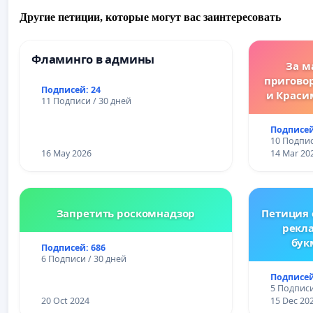
Другие петиции, которые могут вас заинтересовать
Фламинго в админы
За м
пригово
Подписей: 24
и Краси
11 Подписи / 30 дней
за зако
преду
Подписей
жес
10 Подпис
преступ
16 May 2026
14 Mar 20
Запретить роскомнадзор
Петиция
рекл
бук
Подписей: 686
Ре
6 Подписи / 30 дней
Подписей
5 Подписи
20 Oct 2024
15 Dec 20