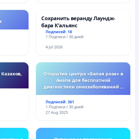
Сохранить веранду Лаундж-
в
бара К’альянс
Подписей: 18
1 Подписи / 30 дней
4 Jul 2026
 Казахов,
Открытие центра «Белая роза» в
Анапе для бесплатной
диагностики онкозаболеваний у
женщин
Подписей: 361
1 Подписи / 30 дней
27 Aug 2025
 заказы ,а
Петиция на проведение