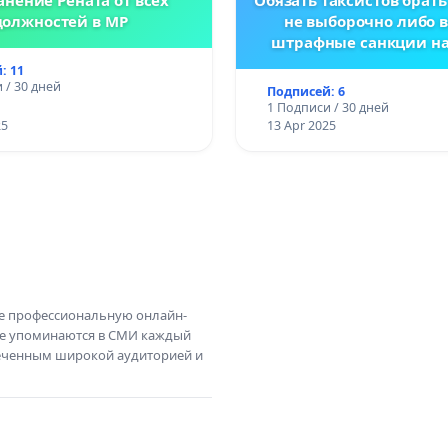
должностей в МР
не выборочно либо 
штрафные санкции н
заказа
: 11
 / 30 дней
Подписей: 6
1 Подписи / 30 дней
25
13 Apr 2025
те профессиональную онлайн-
те упоминаются в СМИ каждый
амеченным широкой аудиторией и