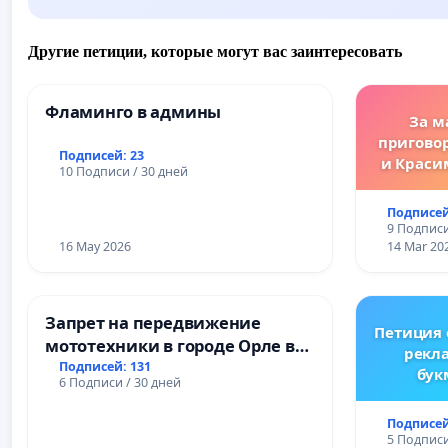
Другие петиции, которые могут вас заинтересовать
Фламинго в админы
За м
пригово
Подписей: 23
и Краси
10 Подписи / 30 дней
за зако
преду
Подписей
жес
9 Подписи
преступ
16 May 2026
14 Mar 20
Запрет на передвижение
Петиция
мототехники в городе Орле в
рекл
ночное время (с 22:00 до 05:00)
Подписей: 131
бук
6 Подписи / 30 дней
Ре
Подписей
5 Подписи