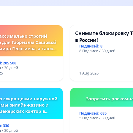
Снимите блокировку T
аксимально строгий
в России!
р для Габриэлы Сашовой
Подписей: 8
мира Георгиева, а также
8 Подписи / 30 дней
нодательные изменения,
сматривающие более
: 205 508
ткие наказания за
 / 30 дней
ления против животных!
25
1 Aug 2026
 о сокращении наружной
Запретить роскомн
амы онлайн-казино и
мекерских контор в
Подписей: 685
спублике Беларусь
5 Подписи / 30 дней
: 330
 / 30 дней