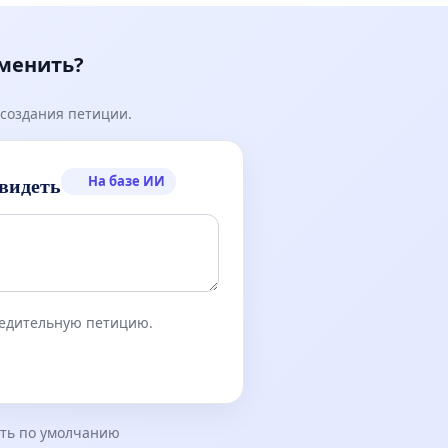
зменить?
создания петиции.
На базе ИИ
видеть
бедительную петицию.
ть по умолчанию