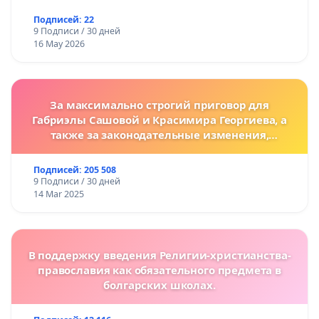
Подписей: 22
9 Подписи / 30 дней
16 May 2026
За максимально строгий приговор для
Габриэлы Сашовой и Красимира Георгиева, а
также за законодательные изменения,
предусматривающие более жесткие наказания
за преступления против животных!
Подписей: 205 508
9 Подписи / 30 дней
14 Mar 2025
В поддержку введения Религии-христианства-
православия как обязательного предмета в
болгарских школах.