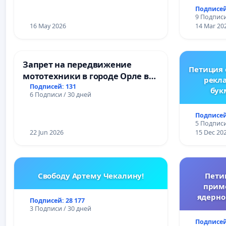
преду
Подписей
жес
9 Подписи
преступ
16 May 2026
14 Mar 20
Запрет на передвижение
Петиция
мототехники в городе Орле в
рекл
ночное время (с 22:00 до 05:00)
Подписей: 131
бук
6 Подписи / 30 дней
Ре
Подписей
5 Подписи
22 Jun 2026
15 Dec 20
Свободу Артему Чекалину!
Пети
прим
ядерно
Подписей: 28 177
3 Подписи / 30 дней
Подписей