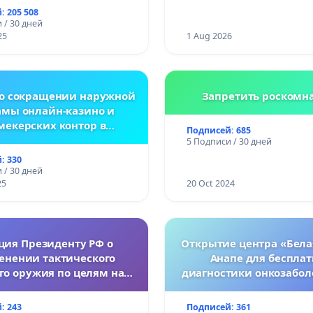
сматривающие более
: 205 508
ткие наказания за
 / 30 дней
ления против животных!
25
1 Aug 2026
 о сокращении наружной
Запретить роскомн
амы онлайн-казино и
мекерских контор в
Подписей: 685
спублике Беларусь
5 Подписи / 30 дней
: 330
 / 30 дней
25
20 Oct 2024
ция Президенту РФ о
Открытие центра «Бела
енении тактического
Анапе для беспла
го оружия по целям на
диагностики онкозабол
Украине.
женщин
: 243
Подписей: 361