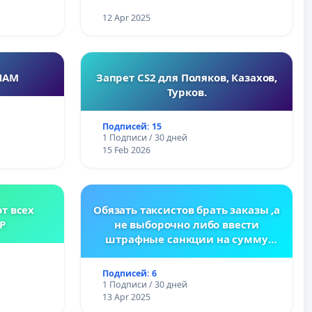
12 Apr 2025
НАМ
Запрет CS2 для Поляков, Казахов,
Турков.
Подписей: 15
1 Подписи / 30 дней
15 Feb 2026
т всех
Обязать таксистов брать заказы ,а
Р
не выборочно либо ввести
штрафные санкции на сумму
заказа
Подписей: 6
1 Подписи / 30 дней
13 Apr 2025